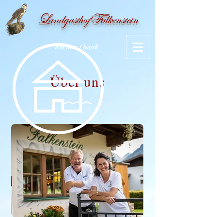
Landgasthof Falkenstein
buchen / book
Über uns